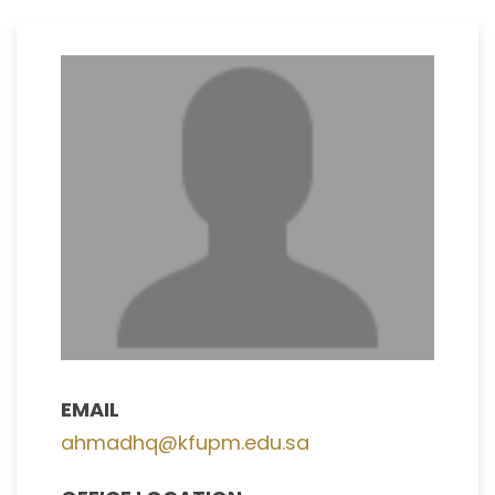
EMAIL
ahmadhq@kfupm.edu.sa