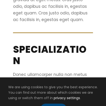
odio, dapibus ac facilisis in, egestas
eget quam. Cras justo odio, dapibus
ac facilisis in, egestas eget quam.
SPECIALIZATIO
N
Donec ullamcorper nulla non metus
auctor fringilla. Duis mollis, est non
We are using cookies to give you the best experience.
commodo luctus, nisi erat porttitor
You can find out more about which cookies we are
ligula, eget lacinia odio sem nec elit.
using or switch them off in
privacy settings
.