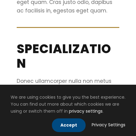
eget quam. Cras justo odio, dapibus
ac facilisis in, egestas eget quam.
SPECIALIZATIO
N
Donec ullamcorper nulla non metus
auctor fringilla. Duis mollis, est non
We are using cookies to give you the best experience.
commodo luctus, nisi erat porttitor
You can find out more about which cookies we are
ligula, eget lacinia odio sem nec elit.
using or switch them off in
privacy settings
.
Privacy Settings
Accept