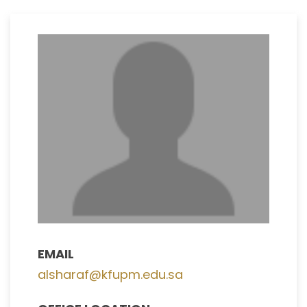
EMAIL
alsharaf@kfupm.edu.sa