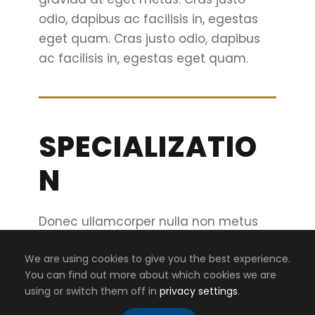
odio, dapibus ac facilisis in, egestas
eget quam. Cras justo odio, dapibus
ac facilisis in, egestas eget quam.
SPECIALIZATIO
N
Donec ullamcorper nulla non metus
auctor fringilla. Duis mollis, est non
We are using cookies to give you the best experience.
commodo luctus, nisi erat porttitor
You can find out more about which cookies we are
ligula, eget lacinia odio sem nec elit.
using or switch them off in
privacy settings
.